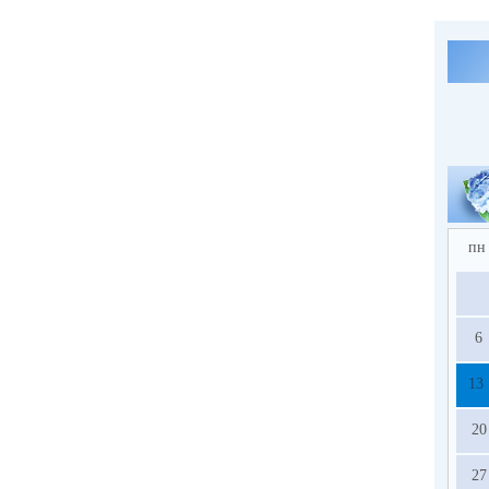
пн
6
13
20
27